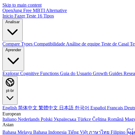
Skip to main content
OpenJung
Free
MBTI
Alternative
Inicio
Fazer Teste
16 Tipos
Analisar
Compare Types
Compatibilidade
Análise de equipe
Teste de Casal
Te
Aprender
Explorar
Cognitive Functions
Guia do Usuario
Growth Guides
Resea
pt-br
English
简体中文
繁體中文
日本語
한국어
Español
Français
Deut
European
Italiano
Nederlands
Polski
Українська
Türkçe
Čeština
Română
Mag
Asian
Bahasa Melayu
Bahasa Indonesia
Tiếng Việt
ภาษาไทย
Filipino
မြ