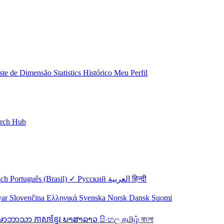
ste de Dimensão
Statistics
Histórico
Meu Perfil
rch Hub
sch
Português (Brasil) ✓
Русский
العربية
हिन्दी
yar
Slovenčina
Ελληνικά
Svenska
Norsk
Dansk
Suomi
န်မာဘာသာ
ភាសាខ្មែរ
ພາສາລາວ
සිංහල
தமிழ்
বাংলা