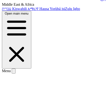
Middle East & Africa
עברית
Kiswahili
አማርኛ
Hausa
Yorùbá
isiZulu
Igbo
Open main menu
Menu