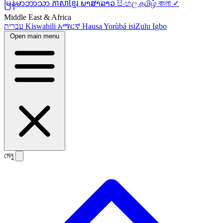
မြန်မာဘာသာ
ភាសាខ្មែរ
ພາສາລາວ
සිංහල
தமிழ்
বাংলা ✓
Middle East & Africa
עברית
Kiswahili
አማርኛ
Hausa
Yorùbá
isiZulu
Igbo
Open main menu
মেনু