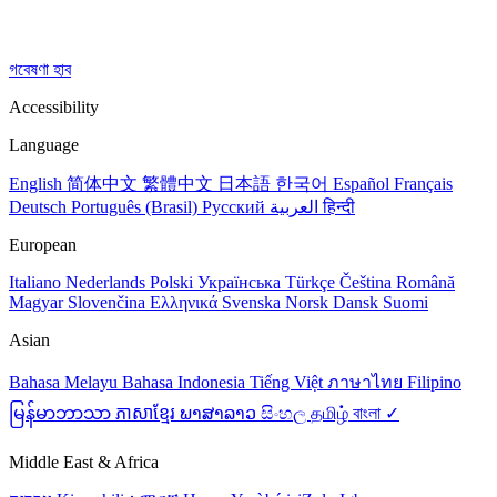
গবেষণা হাব
Accessibility
Language
English
简体中文
繁體中文
日本語
한국어
Español
Français
Deutsch
Português (Brasil)
Русский
العربية
हिन्दी
European
Italiano
Nederlands
Polski
Українська
Türkçe
Čeština
Română
Magyar
Slovenčina
Ελληνικά
Svenska
Norsk
Dansk
Suomi
Asian
Bahasa Melayu
Bahasa Indonesia
Tiếng Việt
ภาษาไทย
Filipino
မြန်မာဘာသာ
ភាសាខ្មែរ
ພາສາລາວ
සිංහල
தமிழ்
বাংলা ✓
Middle East & Africa