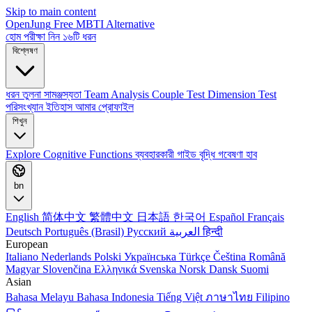
Skip to main content
OpenJung
Free
MBTI
Alternative
হোম
পরীক্ষা নিন
১৬টি ধরন
বিশ্লেষণ
ধরন তুলনা
সামঞ্জস্যতা
Team Analysis
Couple Test
Dimension Test
পরিসংখ্যান
ইতিহাস
আমার প্রোফাইল
শিখুন
Explore
Cognitive Functions
ব্যবহারকারী গাইড
বৃদ্ধি
গবেষণা হাব
bn
English
简体中文
繁體中文
日本語
한국어
Español
Français
Deutsch
Português (Brasil)
Русский
العربية
हिन्दी
European
Italiano
Nederlands
Polski
Українська
Türkçe
Čeština
Română
Magyar
Slovenčina
Ελληνικά
Svenska
Norsk
Dansk
Suomi
Asian
Bahasa Melayu
Bahasa Indonesia
Tiếng Việt
ภาษาไทย
Filipino