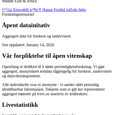
Middle East & Africa
עברית
Kiswahili
አማርኛ
Hausa
Yorùbá
isiZulu
Igbo
Forskningsressurser
Åpent datainitativ
Aggregert data for forskere og undervisere
Sist oppdatert: January 14, 2026
Vår forpliktelse til åpen vitenskap
OpenJung er dedikert til å støtte persönlighetsforskning. Vi gjør
aggregert, anonymisert testdata tilgjengelig for forskere, undervisere
og datavitenskapsmenn.
Alle individuelle svar er anonyme - vi samler aldri personlig
identifiserbar informasjon. Dataene som er gitt her representerer
aggregert mønstre på tvers av tusenvis av testbrukere.
Livestatistikk