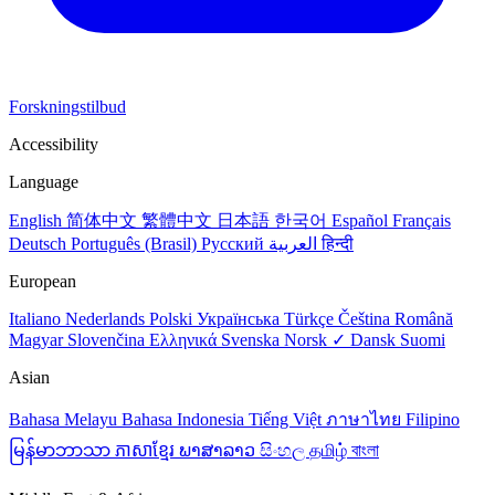
Forskningstilbud
Accessibility
Language
English
简体中文
繁體中文
日本語
한국어
Español
Français
Deutsch
Português (Brasil)
Русский
العربية
हिन्दी
European
Italiano
Nederlands
Polski
Українська
Türkçe
Čeština
Română
Magyar
Slovenčina
Ελληνικά
Svenska
Norsk ✓
Dansk
Suomi
Asian
Bahasa Melayu
Bahasa Indonesia
Tiếng Việt
ภาษาไทย
Filipino
မြန်မာဘာသာ
ភាសាខ្មែរ
ພາສາລາວ
සිංහල
தமிழ்
বাংলা