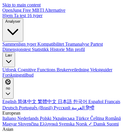
Skip to main content
OpenJung
Free
MBTI
Alternative
Hjem
Ta test
16 typer
Analyser
Sammenlign typer
Kompatibilitet
Teamanalyse
Partest
Dimensjonstest
Statistikk
Historie
Min profil
Lær
Utforsk
Cognitive Functions
Brukerveiledning
Vekstguider
Forskningstilbud
no
English
简体中文
繁體中文
日本語
한국어
Español
Français
Deutsch
Português (Brasil)
Русский
العربية
हिन्दी
European
Italiano
Nederlands
Polski
Українська
Türkçe
Čeština
Română
Magyar
Slovenčina
Ελληνικά
Svenska
Norsk ✓
Dansk
Suomi
Asian