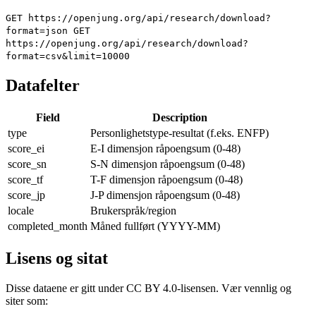
GET https://openjung.org/api/research/download?
format=json
GET
https://openjung.org/api/research/download?
format=csv&limit=10000
Datafelter
Field
Description
type
Personlighetstype-resultat (f.eks. ENFP)
score_ei
E-I dimensjon råpoengsum (0-48)
score_sn
S-N dimensjon råpoengsum (0-48)
score_tf
T-F dimensjon råpoengsum (0-48)
score_jp
J-P dimensjon råpoengsum (0-48)
locale
Brukerspråk/region
completed_month
Måned fullført (YYYY-MM)
Lisens og sitat
Disse dataene er gitt under CC BY 4.0-lisensen. Vær vennlig og
siter som: