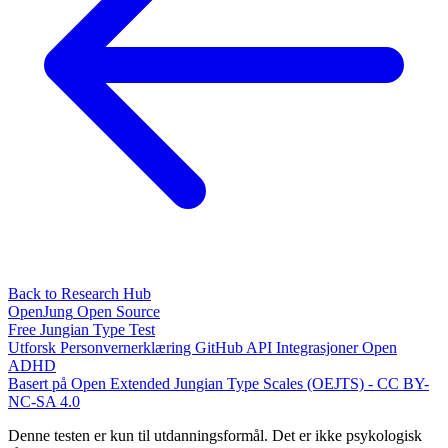
Back to Research Hub
OpenJung
Open Source
Free
Jungian
Type Test
Utforsk
Personvernerklæring
GitHub
API
Integrasjoner
Open
ADHD
Basert på Open Extended Jungian Type Scales (OEJTS) - CC BY-
NC-SA 4.0
Denne testen er kun til utdanningsformål. Det er ikke psykologisk