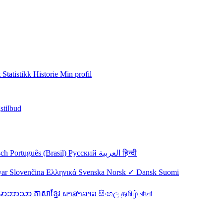
t
Statistikk
Historie
Min profil
stilbud
sch
Português (Brasil)
Русский
العربية
हिन्दी
yar
Slovenčina
Ελληνικά
Svenska
Norsk ✓
Dansk
Suomi
န်မာဘာသာ
ភាសាខ្មែរ
ພາສາລາວ
සිංහල
தமிழ்
বাংলা