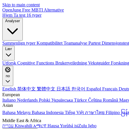
Skip to main content
OpenJung
Free
MBTI
Alternative
Hjem
Ta test
16 typer
Analyser
Sammenlign typer
Kompatibilitet
Teamanalyse
Partest
Dimensjonstes
Lær
Utforsk
Cognitive Functions
Brukerveiledning
Vekstguider
Forskning
no
English
简体中文
繁體中文
日本語
한국어
Español
Français
Deut
European
Italiano
Nederlands
Polski
Українська
Türkçe
Čeština
Română
Mag
Asian
Bahasa Melayu
Bahasa Indonesia
Tiếng Việt
ภาษาไทย
Filipino
မြ
Middle East & Africa
עברית
Kiswahili
አማርኛ
Hausa
Yorùbá
isiZulu
Igbo