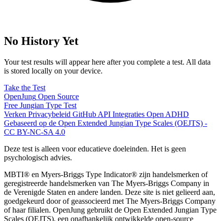
No History Yet
Your test results will appear here after you complete a test. All data
is stored locally on your device.
Take the Test
OpenJung
Open Source
Free
Jungian
Type Test
Verken
Privacybeleid
GitHub
API
Integraties
Open ADHD
Gebaseerd op de Open Extended Jungian Type Scales (OEJTS) -
CC BY-NC-SA 4.0
Deze test is alleen voor educatieve doeleinden. Het is geen
psychologisch advies.
MBTI® en Myers-Briggs Type Indicator® zijn handelsmerken of
geregistreerde handelsmerken van The Myers-Briggs Company in
de Verenigde Staten en andere landen. Deze site is niet gelieerd aan,
goedgekeurd door of geassocieerd met The Myers-Briggs Company
of haar filialen. OpenJung gebruikt de Open Extended Jungian Type
Scales (OEJTS), een onafhankelijk ontwikkelde open-source