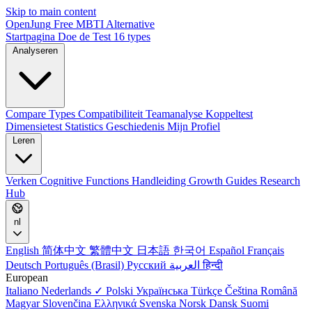
Skip to main content
OpenJung
Free
MBTI
Alternative
Startpagina
Doe de Test
16 types
Analyseren
Compare Types
Compatibiliteit
Teamanalyse
Koppeltest
Dimensietest
Statistics
Geschiedenis
Mijn Profiel
Leren
Verken
Cognitive Functions
Handleiding
Growth Guides
Research
Hub
nl
English
简体中文
繁體中文
日本語
한국어
Español
Français
Deutsch
Português (Brasil)
Русский
العربية
हिन्दी
European
Italiano
Nederlands ✓
Polski
Українська
Türkçe
Čeština
Română
Magyar
Slovenčina
Ελληνικά
Svenska
Norsk
Dansk
Suomi