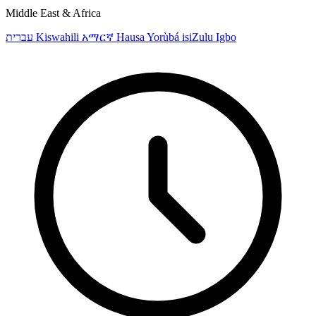
Middle East & Africa
עברית
Kiswahili
አማርኛ
Hausa
Yorùbá
isiZulu
Igbo