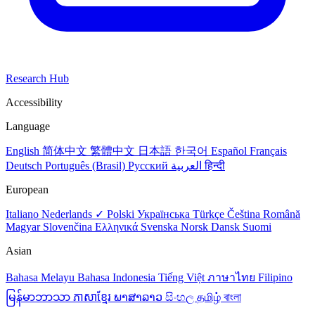
Research Hub
Accessibility
Language
English
简体中文
繁體中文
日本語
한국어
Español
Français
Deutsch
Português (Brasil)
Русский
العربية
हिन्दी
European
Italiano
Nederlands ✓
Polski
Українська
Türkçe
Čeština
Română
Magyar
Slovenčina
Ελληνικά
Svenska
Norsk
Dansk
Suomi
Asian
Bahasa Melayu
Bahasa Indonesia
Tiếng Việt
ภาษาไทย
Filipino
မြန်မာဘာသာ
ភាសាខ្មែរ
ພາສາລາວ
සිංහල
தமிழ்
বাংলা