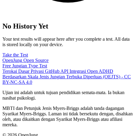
No History Yet
Your test results will appear here after you complete a test. All data
is stored locally on your device.
Take the Test
OpenJung
Open Source
Free
Jungian
Type Test
Terokai
Dasar Privasi
GitHub
API
Integrasi
Open ADHD
Berdasarkan Skala Jenis Jungian Terbuka Diperluas (OEJTS) - CC
BY-NC-SA 4.0
Ujian ini adalah untuk tujuan pendidikan semata-mata. Ia bukan
nasihat psikologi.
MBTI dan Petunjuk Jenis Myers-Briggs adalah tanda dagangan
Syarikat Myers-Briggs. Laman ini tidak bersekutu dengan, disahkan
oleh, atau dikaitkan dengan Syarikat Myers-Briggs atau afiliasi
mereka.
© 2026 OpenJung