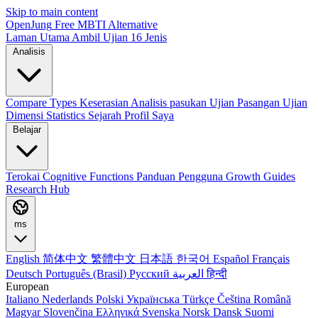
Skip to main content
OpenJung
Free
MBTI
Alternative
Laman Utama
Ambil Ujian
16 Jenis
Analisis
Compare Types
Keserasian
Analisis pasukan
Ujian Pasangan
Ujian
Dimensi
Statistics
Sejarah
Profil Saya
Belajar
Terokai
Cognitive Functions
Panduan Pengguna
Growth Guides
Research Hub
ms
English
简体中文
繁體中文
日本語
한국어
Español
Français
Deutsch
Português (Brasil)
Русский
العربية
हिन्दी
European
Italiano
Nederlands
Polski
Українська
Türkçe
Čeština
Română
Magyar
Slovenčina
Ελληνικά
Svenska
Norsk
Dansk
Suomi