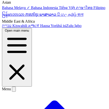
Asian
Bahasa Melayu ✓
Bahasa Indonesia
Tiếng Việt
ภาษาไทย
Filipino
မြန်မာဘာသာ
ភាសាខ្មែរ
ພາສາລາວ
සිංහල
தமிழ்
বাংলা
Middle East & Africa
עברית
Kiswahili
አማርኛ
Hausa
Yorùbá
isiZulu
Igbo
Open main menu
Menu