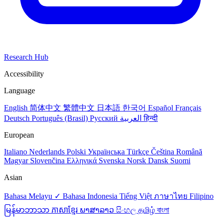
Research Hub
Accessibility
Language
English
简体中文
繁體中文
日本語
한국어
Español
Français
Deutsch
Português (Brasil)
Русский
العربية
हिन्दी
European
Italiano
Nederlands
Polski
Українська
Türkçe
Čeština
Română
Magyar
Slovenčina
Ελληνικά
Svenska
Norsk
Dansk
Suomi
Asian
Bahasa Melayu ✓
Bahasa Indonesia
Tiếng Việt
ภาษาไทย
Filipino
မြန်မာဘာသာ
ភាសាខ្មែរ
ພາສາລາວ
සිංහල
தமிழ்
বাংলা