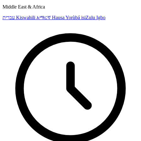
Middle East & Africa
עברית
Kiswahili
አማርኛ
Hausa
Yorùbá
isiZulu
Igbo