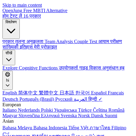
Skip to main content
OpenJung
Free
MBTI
Alternative
होम
टेस्ट लें
16 प्रकार
विश्लेषण
प्रकार तुलना
अनुकूलता
Team Analysis
Couple Test
आयाम परीक्षण
सांख्यिकी
इतिहास
मेरी प्रोफ़ाइल
सीखें
Explore
Cognitive Functions
उपयोगकर्ता गाइड
विकास
अनुसंधान हब
hi
English
简体中文
繁體中文
日本語
한국어
Español
Français
Deutsch
Português (Brasil)
Русский
العربية
हिन्दी ✓
European
Italiano
Nederlands
Polski
Українська
Türkçe
Čeština
Română
Magyar
Slovenčina
Ελληνικά
Svenska
Norsk
Dansk
Suomi
Asian
Bahasa Melayu
Bahasa Indonesia
Tiếng Việt
ภาษาไทย
Filipino