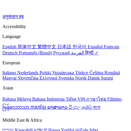
अनुसंधान हब
Accessibility
Language
English
简体中文
繁體中文
日本語
한국어
Español
Français
Deutsch
Português (Brasil)
Русский
العربية
हिन्दी ✓
European
Italiano
Nederlands
Polski
Українська
Türkçe
Čeština
Română
Magyar
Slovenčina
Ελληνικά
Svenska
Norsk
Dansk
Suomi
Asian
Bahasa Melayu
Bahasa Indonesia
Tiếng Việt
ภาษาไทย
Filipino
မြန်မာဘာသာ
ភាសាខ្មែរ
ພາສາລາວ
සිංහල
தமிழ்
বাংলা
Middle East & Africa
עברית
Kiswahili
አማርኛ
Hausa
Yorùbá
isiZulu
Igbo