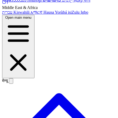
မြန်မာဘာသာ
ភាសាខ្មែរ
ພາສາລາວ
සිංහල
தமிழ்
বাংলা
Middle East & Africa
עברית
Kiswahili
አማርኛ
Hausa
Yorùbá
isiZulu
Igbo
Open main menu
मेन्यू