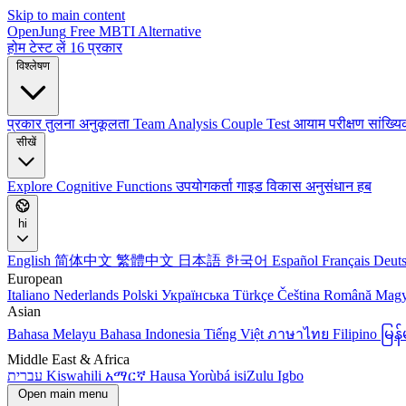
Skip to main content
OpenJung
Free
MBTI
Alternative
होम
टेस्ट लें
16 प्रकार
विश्लेषण
प्रकार तुलना
अनुकूलता
Team Analysis
Couple Test
आयाम परीक्षण
सांख्य
सीखें
Explore
Cognitive Functions
उपयोगकर्ता गाइड
विकास
अनुसंधान हब
hi
English
简体中文
繁體中文
日本語
한국어
Español
Français
Deut
European
Italiano
Nederlands
Polski
Українська
Türkçe
Čeština
Română
Mag
Asian
Bahasa Melayu
Bahasa Indonesia
Tiếng Việt
ภาษาไทย
Filipino
မြ
Middle East & Africa
עברית
Kiswahili
አማርኛ
Hausa
Yorùbá
isiZulu
Igbo
Open main menu