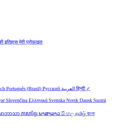
िकी
इतिहास
मेरी प्रोफ़ाइल
sch
Português (Brasil)
Русский
العربية
हिन्दी ✓
yar
Slovenčina
Ελληνικά
Svenska
Norsk
Dansk
Suomi
န်မာဘာသာ
ភាសាខ្មែរ
ພາສາລາວ
සිංහල
தமிழ்
বাংলা