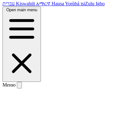
עברית
Kiswahili
አማርኛ
Hausa
Yorùbá
isiZulu
Igbo
Open main menu
Меню