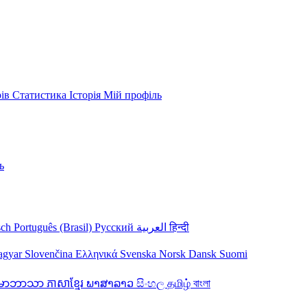
рів
Статистика
Історія
Мій профіль
ь
sch
Português (Brasil)
Русский
العربية
हिन्दी
agyar
Slovenčina
Ελληνικά
Svenska
Norsk
Dansk
Suomi
န်မာဘာသာ
ភាសាខ្មែរ
ພາສາລາວ
සිංහල
தமிழ்
বাংলা