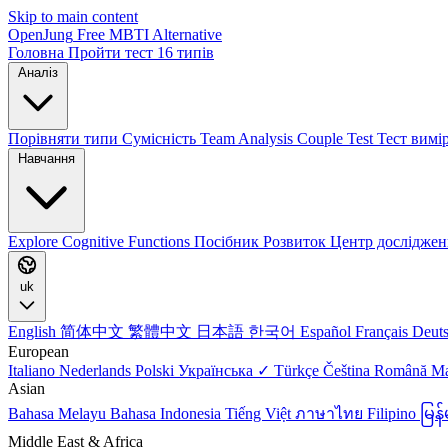
Skip to main content
OpenJung
Free
MBTI
Alternative
Головна
Пройти тест
16 типів
Аналіз
Порівняти типи
Сумісність
Team Analysis
Couple Test
Тест вимі
Навчання
Explore
Cognitive Functions
Посібник
Розвиток
Центр досліджен
uk
English
简体中文
繁體中文
日本語
한국어
Español
Français
Deut
European
Italiano
Nederlands
Polski
Українська ✓
Türkçe
Čeština
Română
M
Asian
Bahasa Melayu
Bahasa Indonesia
Tiếng Việt
ภาษาไทย
Filipino
မြ
Middle East & Africa