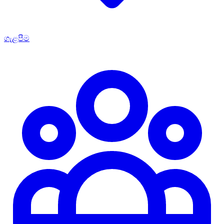
ගැළපීම