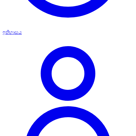
ඉතිහාසය