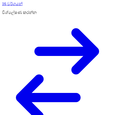
16 වර්ගයන්
විශ්ලේෂණ කරන්න