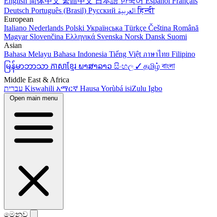
English
简体中文
繁體中文
日本語
한국어
Español
Français
Deutsch
Português (Brasil)
Русский
العربية
हिन्दी
European
Italiano
Nederlands
Polski
Українська
Türkçe
Čeština
Română
Magyar
Slovenčina
Ελληνικά
Svenska
Norsk
Dansk
Suomi
Asian
Bahasa Melayu
Bahasa Indonesia
Tiếng Việt
ภาษาไทย
Filipino
မြန်မာဘာသာ
ភាសាខ្មែរ
ພາສາລາວ
සිංහල ✓
தமிழ்
বাংলা
Middle East & Africa
עברית
Kiswahili
አማርኛ
Hausa
Yorùbá
isiZulu
Igbo
Open main menu
මෙනුව