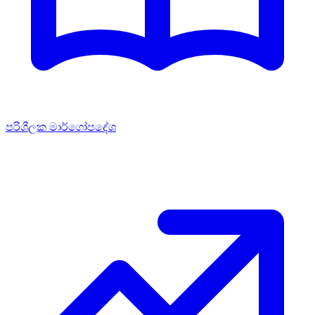
පරිශීලක මාර්ගෝපදේශ