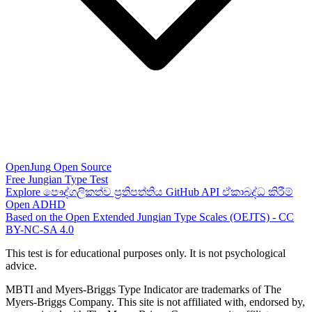
OpenJung
Open Source
Free
Jungian
Type Test
Explore
පෞද්ගලිකත්ව ප්‍රතිපත්තිය
GitHub
API
ඒකාබද්ධ කිරීම්
Open ADHD
Based on the Open Extended Jungian Type Scales (OEJTS) - CC
BY-NC-SA 4.0
This test is for educational purposes only. It is not psychological
advice.
MBTI and Myers-Briggs Type Indicator are trademarks of The
Myers-Briggs Company. This site is not affiliated with, endorsed by,