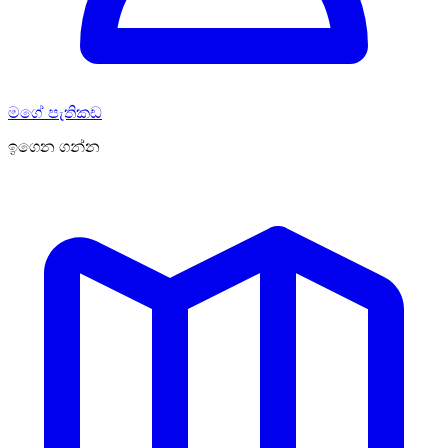
මගේ පැතිකඩ
ඉගෙන ගන්න