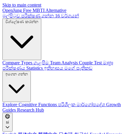
Skip to main content
OpenJung
Free
MBTI
Alternative
මුල්පිටුව
පරීක්ෂණ ගන්න
16 වර්ගයන්
විශ්ලේෂණ කරන්න
Compare Types
ගැළපීම
Team Analysis
Couple Test
මාත්‍රා
පරීක්ෂණය
Statistics
ඉතිහාසය
මගේ පැතිකඩ
ඉගෙන ගන්න
Explore
Cognitive Functions
පරිශීලක මාර්ගෝපදේශ
Growth
Guides
Research Hub
si