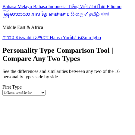
Bahasa Melayu
Bahasa Indonesia
Tiếng Việt
ภาษาไทย
Filipino
မြန်မာဘာသာ
ភាសាខ្មែរ
ພາສາລາວ
සිංහල ✓
தமிழ்
বাংলা
Middle East & Africa
עברית
Kiswahili
አማርኛ
Hausa
Yorùbá
isiZulu
Igbo
Personality Type Comparison Tool |
Compare Any Two Types
See the differences and similarities between any two of the 16
personality types side by side
First Type