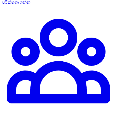
පරීක්ෂණ ගන්න