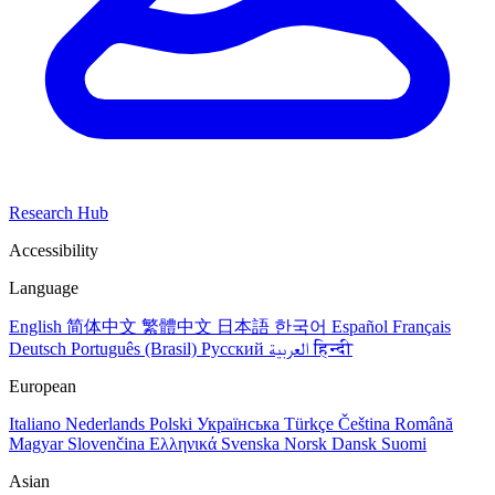
Research Hub
Accessibility
Language
English
简体中文
繁體中文
日本語
한국어
Español
Français
Deutsch
Português (Brasil)
Русский
العربية
हिन्दी
European
Italiano
Nederlands
Polski
Українська
Türkçe
Čeština
Română
Magyar
Slovenčina
Ελληνικά
Svenska
Norsk
Dansk
Suomi
Asian