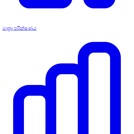
මාත්‍රා පරීක්ෂණය