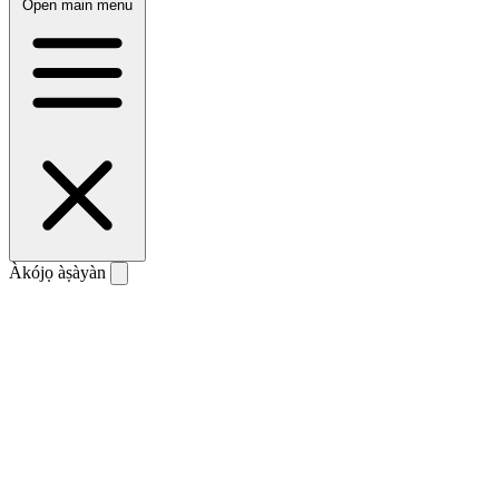
Open main menu
Àkójọ àṣàyàn