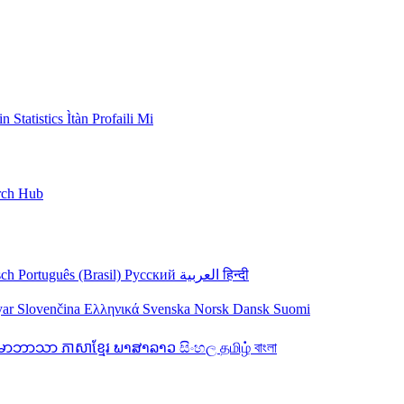
pin
Statistics
Ìtàn
Profaili Mi
rch Hub
sch
Português (Brasil)
Русский
العربية
हिन्दी
yar
Slovenčina
Ελληνικά
Svenska
Norsk
Dansk
Suomi
န်မာဘာသာ
ភាសាខ្មែរ
ພາສາລາວ
සිංහල
தமிழ்
বাংলা