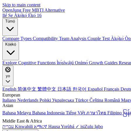
Skip to main content
OpenJung
Free
MBTI
Alternative
Ilé
Ṣe Àkọ̀kọ̀
Ẹ̀kọ́ 16
Túmọ̀
Compare Types
Compatibility
Team Analysis
Couple Test
Àkọ̀kọ̀ Ò
Kọ́ẹ̀kọ́
Explore
Cognitive Functions
Ìtọ́síwájú Onímọ̀
Growth Guides
Resea
yo
English
简体中文
繁體中文
日本語
한국어
Español
Français
Deut
European
Italiano
Nederlands
Polski
Українська
Türkçe
Čeština
Română
Mag
Asian
Bahasa Melayu
Bahasa Indonesia
Tiếng Việt
ภาษาไทย
Filipino
မြ
Middle East & Africa
עברית
Kiswahili
አማርኛ
Hausa
Yorùbá ✓
isiZulu
Igbo