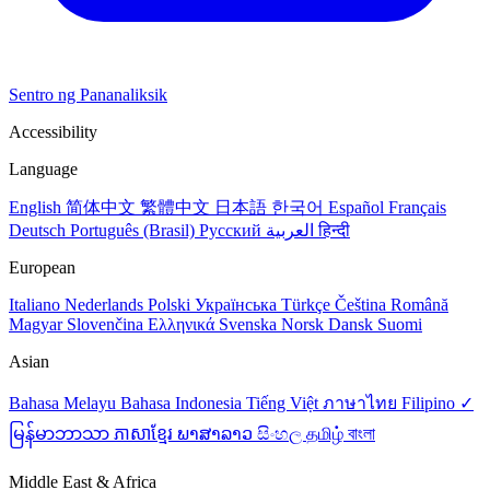
Sentro ng Pananaliksik
Accessibility
Language
English
简体中文
繁體中文
日本語
한국어
Español
Français
Deutsch
Português (Brasil)
Русский
العربية
हिन्दी
European
Italiano
Nederlands
Polski
Українська
Türkçe
Čeština
Română
Magyar
Slovenčina
Ελληνικά
Svenska
Norsk
Dansk
Suomi
Asian
Bahasa Melayu
Bahasa Indonesia
Tiếng Việt
ภาษาไทย
Filipino ✓
မြန်မာဘာသာ
ភាសាខ្មែរ
ພາສາລາວ
සිංහල
தமிழ்
বাংলা
Middle East & Africa