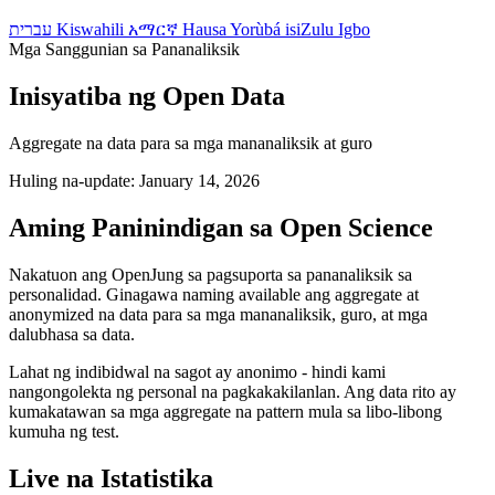
עברית
Kiswahili
አማርኛ
Hausa
Yorùbá
isiZulu
Igbo
Mga Sanggunian sa Pananaliksik
Inisyatiba ng Open Data
Aggregate na data para sa mga mananaliksik at guro
Huling na-update: January 14, 2026
Aming Paninindigan sa Open Science
Nakatuon ang OpenJung sa pagsuporta sa pananaliksik sa
personalidad. Ginagawa naming available ang aggregate at
anonymized na data para sa mga mananaliksik, guro, at mga
dalubhasa sa data.
Lahat ng indibidwal na sagot ay anonimo - hindi kami
nangongolekta ng personal na pagkakakilanlan. Ang data rito ay
kumakatawan sa mga aggregate na pattern mula sa libo-libong
kumuha ng test.
Live na Istatistika