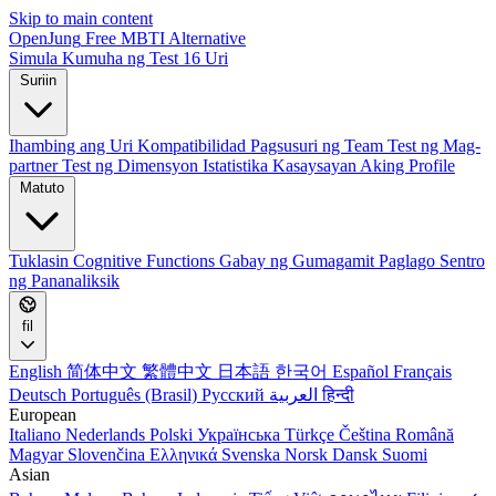
Skip to main content
OpenJung
Free
MBTI
Alternative
Simula
Kumuha ng Test
16 Uri
Suriin
Ihambing ang Uri
Kompatibilidad
Pagsusuri ng Team
Test ng Mag-
partner
Test ng Dimensyon
Istatistika
Kasaysayan
Aking Profile
Matuto
Tuklasin
Cognitive Functions
Gabay ng Gumagamit
Paglago
Sentro
ng Pananaliksik
fil
English
简体中文
繁體中文
日本語
한국어
Español
Français
Deutsch
Português (Brasil)
Русский
العربية
हिन्दी
European
Italiano
Nederlands
Polski
Українська
Türkçe
Čeština
Română
Magyar
Slovenčina
Ελληνικά
Svenska
Norsk
Dansk
Suomi
Asian