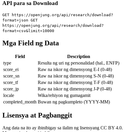
API para sa Download
GET https://openjung.org/api/research/download?
format=json
GET
https://openjung.org/api/research/download?
format=csv&limit=10000
Mga Field ng Data
Field
Description
type
Resulta ng uri ng personalidad (hal., ENFP)
score_ei
Raw na iskor ng dimensyong E-I (0-48)
score_sn
Raw na iskor ng dimensyong S-N (0-48)
score_tf
Raw na iskor ng dimensyong T-F (0-48)
score_jp
Raw na iskor ng dimensyong J-P (0-48)
locale
Wika/rehiyon ng gumagamit
completed_month
Buwan ng pagkumpleto (YYYY-MM)
Lisensya at Pagbanggit
Ang data na ito ay ibinibigay sa ilalim ng lisensyang CC BY 4.0.