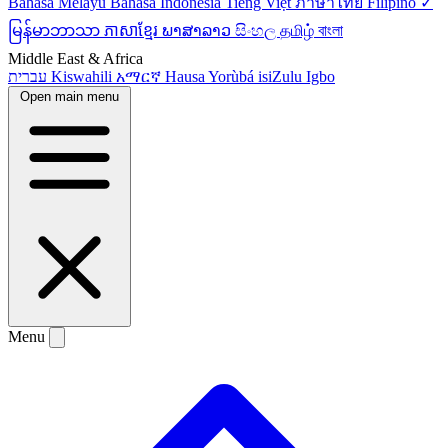
Bahasa Melayu
Bahasa Indonesia
Tiếng Việt
ภาษาไทย
Filipino ✓
မြန်မာဘာသာ
ភាសាខ្មែរ
ພາສາລາວ
සිංහල
தமிழ்
বাংলা
Middle East & Africa
עברית
Kiswahili
አማርኛ
Hausa
Yorùbá
isiZulu
Igbo
Open main menu
Menu