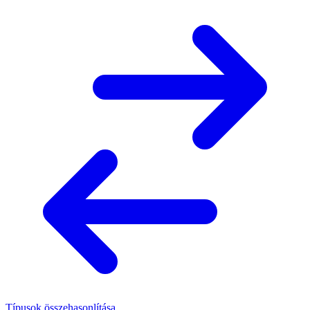
Típusok összehasonlítása