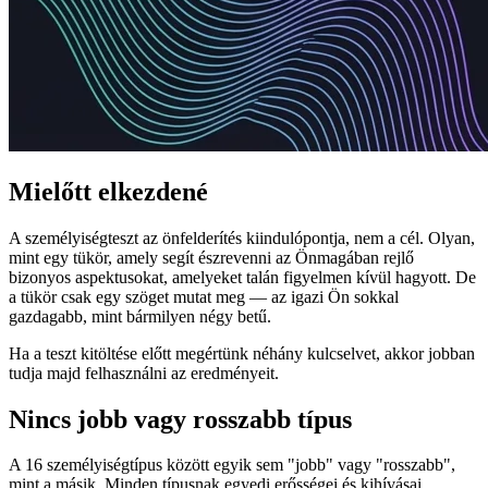
Mielőtt elkezdené
A személyiségteszt az önfelderítés kiindulópontja, nem a cél. Olyan,
mint egy tükör, amely segít észrevenni az Önmagában rejlő
bizonyos aspektusokat, amelyeket talán figyelmen kívül hagyott. De
a tükör csak egy szöget mutat meg — az igazi Ön sokkal
gazdagabb, mint bármilyen négy betű.
Ha a teszt kitöltése előtt megértünk néhány kulcselvet, akkor jobban
tudja majd felhasználni az eredményeit.
Nincs jobb vagy rosszabb típus
A 16 személyiségtípus között egyik sem "jobb" vagy "rosszabb",
mint a másik. Minden típusnak egyedi erősségei és kihívásai