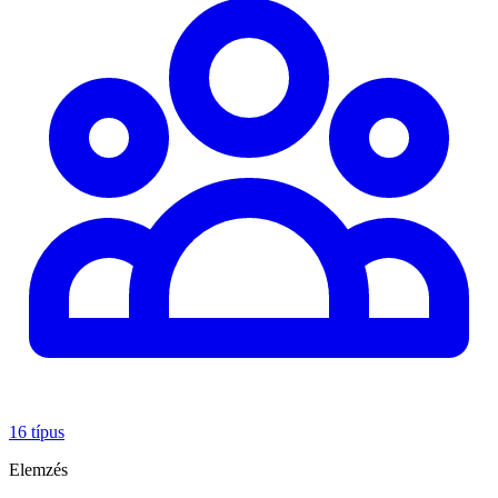
16 típus
Elemzés