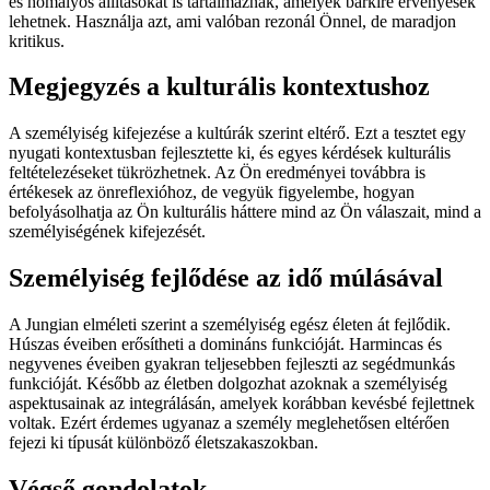
és homályos állításokat is tartalmaznak, amelyek bárkire érvényesek
lehetnek. Használja azt, ami valóban rezonál Önnel, de maradjon
kritikus.
Megjegyzés a kulturális kontextushoz
A személyiség kifejezése a kultúrák szerint eltérő. Ezt a tesztet egy
nyugati kontextusban fejlesztette ki, és egyes kérdések kulturális
feltételezéseket tükrözhetnek. Az Ön eredményei továbbra is
értékesek az önreflexióhoz, de vegyük figyelembe, hogyan
befolyásolhatja az Ön kulturális háttere mind az Ön válaszait, mind a
személyiségének kifejezését.
Személyiség fejlődése az idő múlásával
A Jungian elméleti szerint a személyiség egész életen át fejlődik.
Húszas éveiben erősítheti a domináns funkcióját. Harmincas és
negyvenes éveiben gyakran teljesebben fejleszti az segédmunkás
funkcióját. Később az életben dolgozhat azoknak a személyiség
aspektusainak az integrálásán, amelyek korábban kevésbé fejlettnek
voltak. Ezért érdemes ugyanaz a személy meglehetősen eltérően
fejezi ki típusát különböző életszakaszokban.
Végső gondolatok