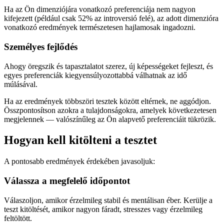
Ha az Ön dimenziójára vonatkozó preferenciája nem nagyon
kifejezett (például csak 52% az introversió felé), az adott dimenzióra
vonatkozó eredmények természetesen hajlamosak ingadozni.
Személyes fejlődés
Ahogy öregszik és tapasztalatot szerez, új képességeket fejleszt, és
egyes preferenciák kiegyensúlyozottabbá válhatnak az idő
múlásával.
Ha az eredmények többszöri tesztek között eltérnek, ne aggódjon.
Összpontosítson azokra a tulajdonságokra, amelyek következetesen
megjelennek — valószínűleg az Ön alapvető preferenciáit tükrözik.
Hogyan kell kitölteni a tesztet
A pontosabb eredmények érdekében javasoljuk:
Válassza a megfelelő időpontot
Válaszoljon, amikor érzelmileg stabil és mentálisan éber. Kerülje a
teszt kitöltését, amikor nagyon fáradt, stresszes vagy érzelmileg
feltöltött.