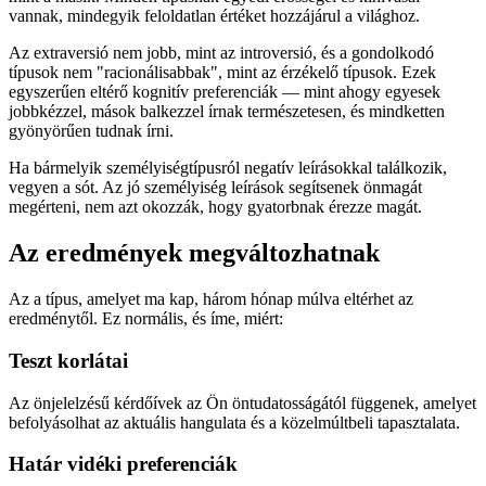
vannak, mindegyik feloldatlan értéket hozzájárul a világhoz.
Az extraversió nem jobb, mint az introversió, és a gondolkodó
típusok nem "racionálisabbak", mint az érzékelő típusok. Ezek
egyszerűen eltérő kognitív preferenciák — mint ahogy egyesek
jobbkézzel, mások balkezzel írnak természetesen, és mindketten
gyönyörűen tudnak írni.
Ha bármelyik személyiségtípusról negatív leírásokkal találkozik,
vegyen a sót. Az jó személyiség leírások segítsenek önmagát
megérteni, nem azt okozzák, hogy gyatorbnak érezze magát.
Az eredmények megváltozhatnak
Az a típus, amelyet ma kap, három hónap múlva eltérhet az
eredménytől. Ez normális, és íme, miért:
Teszt korlátai
Az önjelelzésű kérdőívek az Ön öntudatosságától függenek, amelyet
befolyásolhat az aktuális hangulata és a közelmúltbeli tapasztalata.
Határ vidéki preferenciák