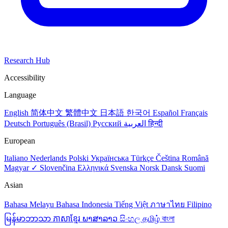
Research Hub
Accessibility
Language
English
简体中文
繁體中文
日本語
한국어
Español
Français
Deutsch
Português (Brasil)
Русский
العربية
हिन्दी
European
Italiano
Nederlands
Polski
Українська
Türkçe
Čeština
Română
Magyar ✓
Slovenčina
Ελληνικά
Svenska
Norsk
Dansk
Suomi
Asian
Bahasa Melayu
Bahasa Indonesia
Tiếng Việt
ภาษาไทย
Filipino
မြန်မာဘာသာ
ភាសាខ្មែរ
ພາສາລາວ
සිංහල
தமிழ்
বাংলা