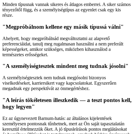
Minden típusnak vannak sikeres és átlagos emberrei. A siker számos
tényezőtől függ, és a személyiségtípus az egyenlet csak egy kis
része.
"Megpróbálnom kellene egy másik típussá válni"
Ahelyett, hogy megpróbálnád megváltoztatni az alapvető
preferenciáidat, tanulj meg rugalmasan használni a nem preferált
képességeket, amikor szükséges, miközben kihasználod a
természetes erősségeket.
"A személyiségtesztek mindent meg tudnak jósolni"
A személyiségtesztek nem tudnak megjósolni bizonyos
viselkedéseket, karriersikert vagy kapcsolatokat. Egyszerűen
megadnak egy perspektívát az önmegértéshez.
"A leírás tökéletesen illeszkedik — a teszt pontos kell,
hogy legyen"
Ez az úgynevezett Barnum-hatás: az általános kijelentések
személyesen pontosnak tűnhetnek, mert az Ön saját tapasztalatán
keresztül értelmezzük őket. A jó típusleírások pontos meglátásokat