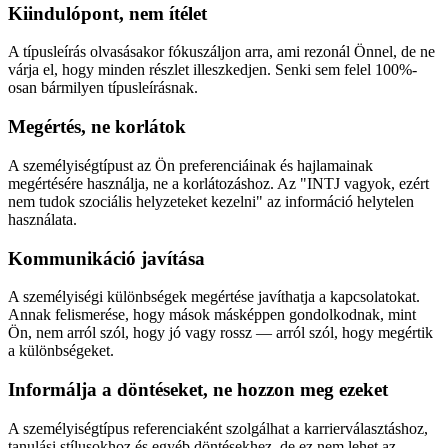
Kiindulópont, nem ítélet
A típusleírás olvasásakor fókuszáljon arra, ami rezonál Önnel, de ne
várja el, hogy minden részlet illeszkedjen. Senki sem felel 100%-
osan bármilyen típusleírásnak.
Megértés, ne korlátok
A személyiségtípust az Ön preferenciáinak és hajlamainak
megértésére használja, ne a korlátozáshoz. Az "INTJ vagyok, ezért
nem tudok szociális helyzeteket kezelni" az információ helytelen
használata.
Kommunikáció javítása
A személyiségi különbségek megértése javíthatja a kapcsolatokat.
Annak felismerése, hogy mások másképpen gondolkodnak, mint
Ön, nem arról szól, hogy jó vagy rossz — arról szól, hogy megértik
a különbségeket.
Informálja a döntéseket, ne hozzon meg ezeket
A személyiségtípus referenciaként szolgálhat a karrierválasztáshoz,
tanulási stílusokhoz és egyéb döntésekhez, de ez nem lehet az