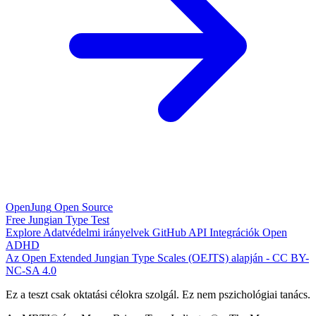
OpenJung
Open Source
Free
Jungian
Type Test
Explore
Adatvédelmi irányelvek
GitHub
API
Integrációk
Open
ADHD
Az Open Extended Jungian Type Scales (OEJTS) alapján - CC BY-
NC-SA 4.0
Ez a teszt csak oktatási célokra szolgál. Ez nem pszichológiai tanács.