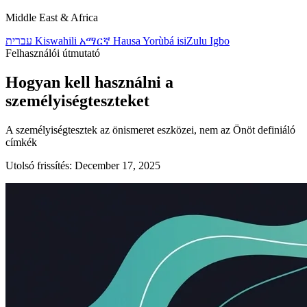
Middle East & Africa
עברית
Kiswahili
አማርኛ
Hausa
Yorùbá
isiZulu
Igbo
Felhasználói útmutató
Hogyan kell használni a
személyiségteszteket
A személyiségtesztek az önismeret eszközei, nem az Önöt definiáló
címkék
Utolsó frissítés: December 17, 2025