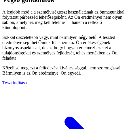
A legjobb módja a személyiségteszt használatának az önmagunkkal
folytatott párbeszéd lehetőségeként. Az Ön eredményei nem olyan
sablon, amelyhez meg kell felelnie — hanem a reflexió
kiindulópontja.
Sokkal összetettebb vagy, mint bármilyen négy betű. A teszted
eredménye segíthet Önnek felismerni az Ön értékességének
bizonyos aspektusait, de az, hogy hogyan értelmezi ezeket a
tulajdonságokat és személyes fejlődését, teljes mértékben az Ön
feladata.
Közelítsd meg ezt a felfedezést kíváncsisággal, nem szorongással.
Bármilyen is az Ön eredménye, Ön egyedi.
Teszt indítása