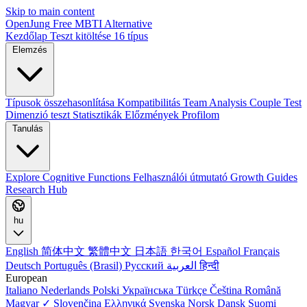
Skip to main content
OpenJung
Free
MBTI
Alternative
Kezdőlap
Teszt kitöltése
16 típus
Elemzés
Típusok összehasonlítása
Kompatibilitás
Team Analysis
Couple Test
Dimenzió teszt
Statisztikák
Előzmények
Profilom
Tanulás
Explore
Cognitive Functions
Felhasználói útmutató
Growth Guides
Research Hub
hu
English
简体中文
繁體中文
日本語
한국어
Español
Français
Deutsch
Português (Brasil)
Русский
العربية
हिन्दी
European
Italiano
Nederlands
Polski
Українська
Türkçe
Čeština
Română
Magyar ✓
Slovenčina
Ελληνικά
Svenska
Norsk
Dansk
Suomi