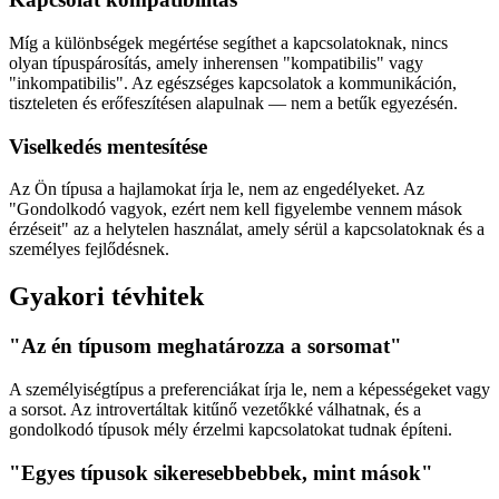
Míg a különbségek megértése segíthet a kapcsolatoknak, nincs
olyan típuspárosítás, amely inherensen "kompatibilis" vagy
"inkompatibilis". Az egészséges kapcsolatok a kommunikáción,
tiszteleten és erőfeszítésen alapulnak — nem a betűk egyezésén.
Viselkedés mentesítése
Az Ön típusa a hajlamokat írja le, nem az engedélyeket. Az
"Gondolkodó vagyok, ezért nem kell figyelembe vennem mások
érzéseit" az a helytelen használat, amely sérül a kapcsolatoknak és a
személyes fejlődésnek.
Gyakori tévhitek
"Az én típusom meghatározza a sorsomat"
A személyiségtípus a preferenciákat írja le, nem a képességeket vagy
a sorsot. Az introvertáltak kitűnő vezetőkké válhatnak, és a
gondolkodó típusok mély érzelmi kapcsolatokat tudnak építeni.
"Egyes típusok sikeresebbebbek, mint mások"