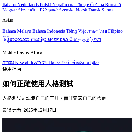
Italiano
Nederlands
Polski
Українська
Türkçe
Čeština
Română
Magyar
Slovenčina
Ελληνικά
Svenska
Norsk
Dansk
Suomi
Asian
Bahasa Melayu
Bahasa Indonesia
Tiếng Việt
ภาษาไทย
Filipino
မြန်မာဘာသာ
ភាសាខ្មែរ
ພາສາລາວ
සිංහල
தமிழ்
বাংলা
Middle East & Africa
עברית
Kiswahili
አማርኛ
Hausa
Yorùbá
isiZulu
Igbo
使用指南
如何正確使用人格測試
人格測試是認識自己的工具，而非定義自己的標籤
最後更新: 2025年12月17日