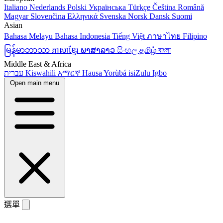
Italiano
Nederlands
Polski
Українська
Türkçe
Čeština
Română
Magyar
Slovenčina
Ελληνικά
Svenska
Norsk
Dansk
Suomi
Asian
Bahasa Melayu
Bahasa Indonesia
Tiếng Việt
ภาษาไทย
Filipino
မြန်မာဘာသာ
ភាសាខ្មែរ
ພາສາລາວ
සිංහල
தமிழ்
বাংলা
Middle East & Africa
עברית
Kiswahili
አማርኛ
Hausa
Yorùbá
isiZulu
Igbo
Open main menu
選單