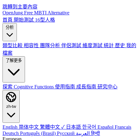
跳轉到主要內容
OpenJung
Free
MBTI
Alternative
首頁
開始測試
16型人格
分析
類型比較
相容性
團隊分析
伴侶測試
維度測試
統計
歷史
我的
檔案
了解更多
探索
Cognitive Functions
使用指南
成長指南
研究中心
zh-tw
English
简体中文
繁體中文 ✓
日本語
한국어
Español
Français
Deutsch
Português (Brasil)
Русский
العربية
हिन्दी
European